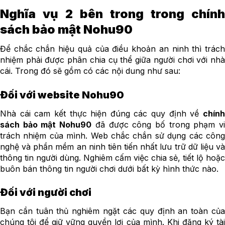
Nghĩa vụ 2 bên trong trong chính
sách bảo mật Nohu90
Để chắc chắn hiệu quả của điều khoản an ninh thì trách
nhiệm phải được phân chia cụ thể giữa người chơi với nhà
cái. Trong đó sẽ gồm có các nội dung như sau:
Đối với website Nohu90
Nhà cái cam kết thực hiện đúng các quy định về
chính
sách bảo mật Nohu90
đã được công bố trong phạm v
trách nhiệm của mình. Web chắc chắn sử dụng các công
nghệ và phần mềm an ninh tiên tiến nhất lưu trữ dữ liệu và
thông tin người dùng. Nghiêm cấm việc chia sẻ, tiết lộ hoặc
buôn bán thông tin người chơi dưới bất kỳ hình thức nào.
Đối với người chơi
Bạn cần tuân thủ nghiêm ngặt các quy định an toàn của
chúng tôi để giữ vững quyền lợi của mình. Khi đăng ký tài