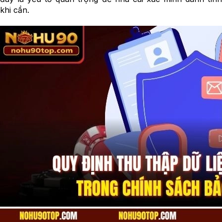
khi cần.