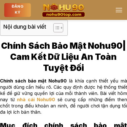
Bỏ
ĐĂNG
qua
KÝ
nội
dung
Nội dung bài viết
Chính Sách Bảo Mật Nohu90|
Cam Kết Dữ Liệu An Toàn
Tuyệt Đối
Chính sách bảo mật Nohu90
là khía cạnh thiết yếu m
người dùng cần hiểu rõ. Các quy định được hệ thống thiết
kế để giữ vững quyền lợi của mỗi thành viên. Bài viết hôm
nay từ
nhà cái Nohu90
sẽ cung cấp những điểm the
chốt trong điều khoản an ninh, để người chơi tận dụng tối
đa lợi ích bản thân.
Mục đích chính sách bảo mật