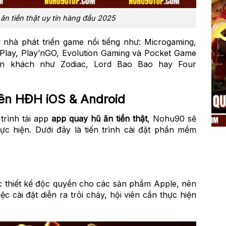
ăn tiền thật uy tín hàng đầu 2025
Ga
nhà phát triển game nổi tiếng như: Microgaming,
Hũ 
 Play, Play’nGO, Evolution Gaming và Pocket Game
Kh
ăn khách như Zodiac, Lord Bao Bao hay Four
L
Chơ
rên HĐH iOS & Android
trình tải app
app quay hũ ăn tiền thật
, Nohu90 sẽ
ực hiện. Dưới đây là tiến trình cài đặt phần mềm
c thiết kế độc quyền cho các sản phẩm Apple, nên
ệc cài đặt diễn ra trôi chảy, hội viên cần thực hiện