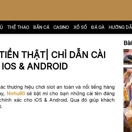
HŨ
THỂ THAO
BẮN CÁ
CASINO
XỔ SỐ
ĐÁ GÀ
HƯỚNG D
Bài
TIỀN THẬT| CHỈ DẪN CÀI
IOS & ANDROID
ác thương hiệu chơi slot an toàn và nổi tiếng hàng
ay,
Nohu90
sẽ bật mí cho bạn những cái tên đáng
To
p chính xác cho iOS & Android. Qua đó giúp khách
.
Nổ
T