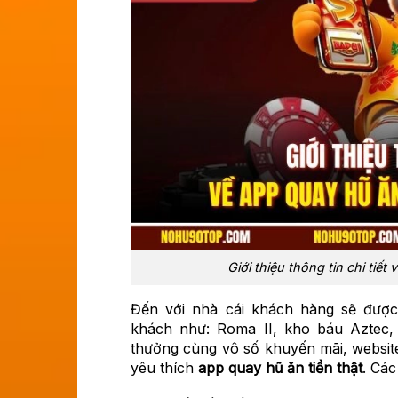
Giới thiệu thông tin chi tiế
Đến với nhà cái khách hàng sẽ đượ
khách như: Roma II, kho báu Aztec,
thưởng cùng vô số khuyến mãi, websit
yêu thích
app quay hũ ăn tiền thật
. Các