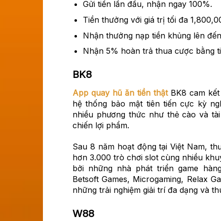
Gửi tiền lần đầu, nhận ngay 100%.
Tiền thưởng với giá trị tối đa 1,800,
Nhận thưởng nạp tiền khủng lên đến
Nhận 5% hoàn trả thua cược bằng ti
BK8
App quay hũ ăn tiền thật
BK8 cam kết 
hệ thống bảo mật tiên tiến cực kỳ ngh
nhiều phương thức như thẻ cào và tà
chiến lợi phẩm.
Sau 8 năm hoạt động tại Việt Nam, th
hơn 3.000 trò chơi slot cùng nhiều kh
bởi những nhà phát triển game hàng
Betsoft Games, Microgaming, Relax 
những trải nghiệm giải trí đa dạng và th
W88