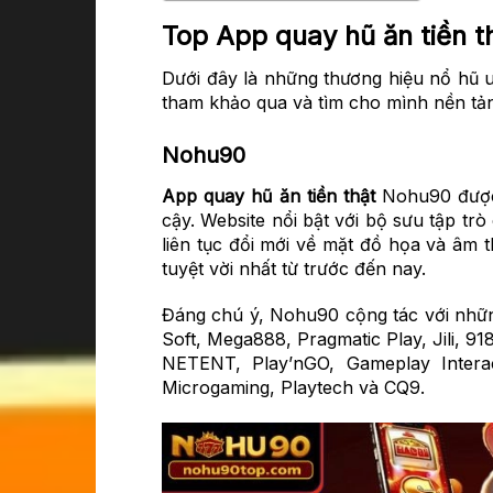
Top App quay hũ ăn tiền th
Dưới đây là những thương hiệu nổ hũ 
tham khảo qua và tìm cho mình nền tản
Nohu90
App quay hũ ăn tiền thật
Nohu90 được 
cậy. Website nổi bật với bộ sưu tập tr
liên tục đổi mới về mặt đồ họa và âm 
tuyệt vời nhất từ trước đến nay.
Đáng chú ý, Nohu90 cộng tác với nhữ
Soft, Mega888, Pragmatic Play, Jili, 
NETENT, Play’nGO, Gameplay Interac
Microgaming, Playtech và CQ9.