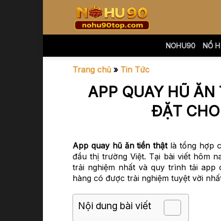
Bỏ
qua
nội
dung
NOHU90
NỔ 
Trang chủ
»
Tin Tức
APP QUAY HŨ ĂN 
ĐẶT CHO 
App quay hũ ăn tiền thật
là tổng hợp c
đầu thị trường Việt. Tại bài viết hôm n
trải nghiệm nhất và quy trình tải ap
hàng có được trải nghiệm tuyệt vời nhất
Nội dung bài viết