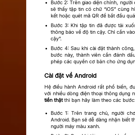
Bước 2: Trên giao diện chính, người 
sẽ thấy tập tin có chữ “iOS” cùng h
kết hoặc quét mã QR để bắt đầu quá t
Bước 3: Khi tập tin đã được tải xu
thông báo về độ tin cậy. Chỉ cần vào
cậy”.
Bước 4: Sau khi cài đặt thành công, 
bước này, thành viên cần đánh dấu
phép các quyền cơ bản cho ứng dụn
Cài đặt về Android
Hệ điều hành Android rất phổ biến, đ
với nhiều dòng điện thoại thông dụng 
tiền thật
thì bạn hãy làm theo các bước
Bước 1: Trên trang chủ, người ch
Android. Bạn sẽ dễ dàng nhận biết 
người máy màu xanh.