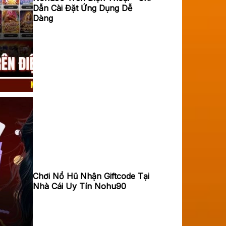
Dẫn Cài Đặt Ứng Dụng Dễ
thoại|
Dàng
ớng dẫn
 app trên
iOS &
ndroid
ơi Nổ Hũ
Nhận
Chơi Nổ Hũ Nhận Giftcode Tại
ftcode |
Nhà Cái Uy Tín Nohu90
ớng Dẫn
Nhận