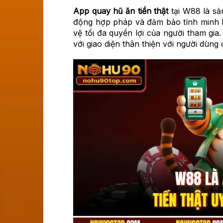
App quay hũ ăn tiền thật
tại W88 là s
động hợp pháp và đảm bảo tính minh b
vệ tối đa quyền lợi của người tham gia
với giao diện thân thiện với người dùn