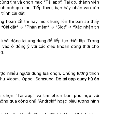
dùng tìm và chọn mục “Tải app”. Tại đó, thành viên
ình ảnh quả táo. Tiếp theo, bạn hãy nhấn vào liên
rình cài đặt.
ống hoàn tất thì hãy mở chúng lên thì bạn sẽ thấy
 “Cài đặt” -> “Phần mềm” -> “Slot” -> “Xác nhận tin
khởi động lại ứng dụng để tiếp tục thiết lập. Trong
 vào ô đồng ý với các điều khoản đồng thời cho
g.
ược nhiều người dùng lựa chọn. Chúng tương thích
như Xiaomi, Oppo, Samsung. Để tải
app quay hũ ăn
:
ơi chọn “Tải app” và tìm phiên bản phù hợp với
thông qua dòng chữ “Android” hoặc biểu tượng hình