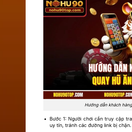
Hướng dẫn khách hàng t
Bước 1: Người chơi cần truy cập tr
uy tín, tránh các đường link bị chặn.